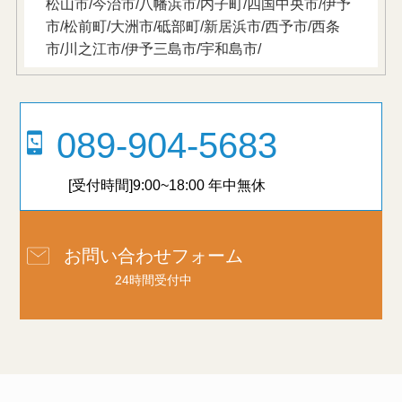
松山市/今治市/八幡浜市/内子町/四国中央市/伊予
市/松前町/大洲市/砥部町/新居浜市/西予市/西条
市/川之江市/伊予三島市/宇和島市/
089-904-5683
[受付時間]9:00~18:00 年中無休
お問い合わせフォーム
24時間受付中