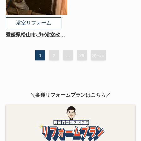
浴室リフォーム
愛媛県松山市🛁✨浴室改修
工事｜古いお風呂から快
適・安心な浴室へ大変身！
1
2
…
28
次へ »
✨🛁
＼各種リフォームプランはこちら／