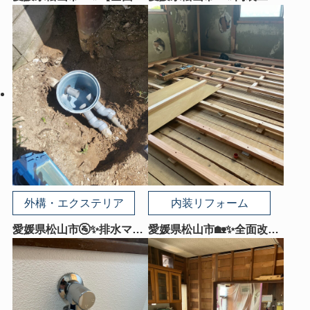
修で寝室が生まれ変わ
｜コンセント新設🔨「どー
る！】心からくつろげる理
ーしてもここにコンセント
想の寝室リフォームをご紹
が欲しい！」そんなお悩み
介😊
はリフォームストアにご相
談ください😊
外構・エクステリア
内装リフォーム
愛媛県松山市🚰✨排水マス
愛媛県松山市🏡✨全面改修
交換で安心・快適な排水環
和室 長年使った和室が、
境へ！古くなった排水マス
新たな暮らしを支える快適
を新しく交換しました✨🔧
空間へ✨🏡