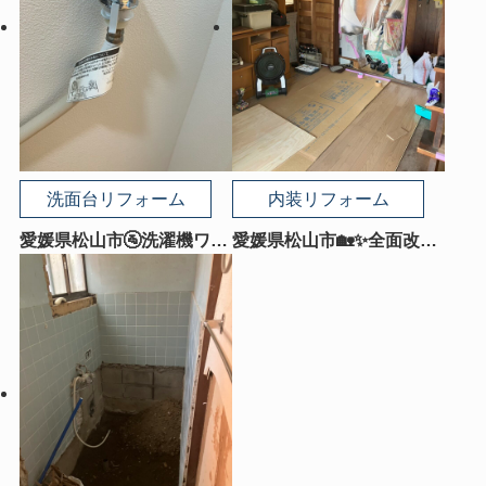
洗面台リフォーム
内装リフォーム
愛媛県松山市🚰洗濯機ワン
愛媛県松山市🏡✨全面改修
タッチ水栓で毎日の洗濯を
LDK｜昔ながらのお部屋が
もっと安心・快適に！🔧✨
明るく快適な家族団らん空
間へ✨🏡