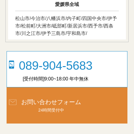
愛媛県全域
松山市/今治市/八幡浜市/内子町/四国中央市/伊予
市/松前町/大洲市/砥部町/新居浜市/西予市/西条
市/川之江市/伊予三島市/宇和島市/
089-904-5683
[受付時間]9:00~18:00 年中無休
お問い合わせフォーム
24時間受付中