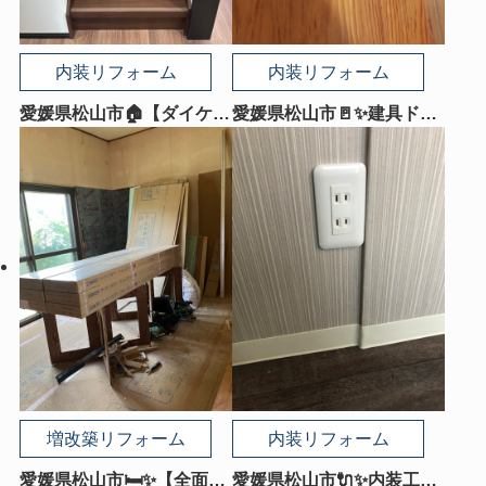
内装リフォーム
内装リフォーム
愛媛県松山市🏠【ダイケン
愛媛県松山市🚪✨建具ドア
階段リフォーム施工事例】
交換｜折戸ドアを引き戸ド
毎日使う階段を美しく、安
アに交換！毎日の使いやす
全で快適な空間へ
さがグッとアップ😊🏡
増改築リフォーム
内装リフォーム
愛媛県松山市🛏️✨【全面改
愛媛県松山市🔌✨内装工事