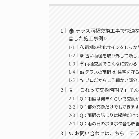
🏠 テラス雨樋交換工事で快
善した施工事例✨
🔍 雨樋の劣化サインをしっ
🛠️ 古い雨樋を取り外して新
☔ 雨樋交換でこんなに変わる
🏡 テラスの雨樋は“住宅を守
🔧 プロだからこそ細かい部
💡 「これって交換時期？」そん
Q：雨樋は何年くらいで交換が
Q：部分交換だけでもできます
Q：雨樋の詰まりは掃除だけで
Q：雨の日のポタポタ音も改
📞 お問い合わせはこちら｜テ