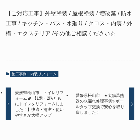
【ご対応工事】外壁塗装 / 屋根塗装 / 増改築 / 防水
工事 / キッチン・バス・水廻り / クロス・内装 / 外
構・エクステリア /その他ご相談ください☆
施工事例
内装リフォーム
愛媛県松山市 トイレリフ
愛媛県松山市 ☀️太陽温熱
ォーム🚽 【1階・2階とも
器の水漏れ修理事例✨ボー
にトイレをリフォームしま
ルタップ交換で安心を取り
した！】快適・清潔・使い
戻しました！
やすさが大幅アップ